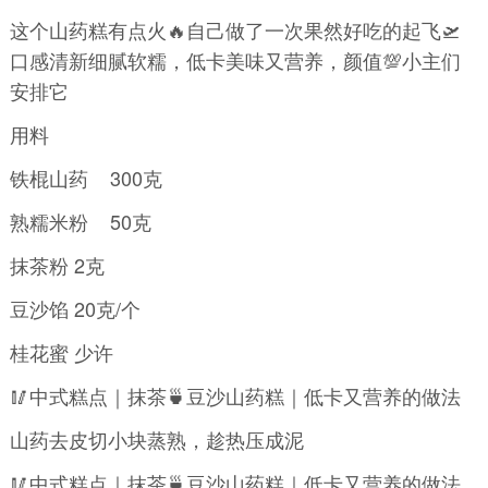
这个山药糕有点火🔥自己做了一次果然好吃的起飞🛫
口感清新细腻软糯，低卡美味又营养，颜值💯小主们
安排它
用料
铁棍山药 300克
熟糯米粉 50克
抹茶粉 2克
豆沙馅 20克/个
桂花蜜 少许
🥢中式糕点｜抹茶🍵豆沙山药糕｜低卡又营养的做法
山药去皮切小块蒸熟，趁热压成泥
🥢中式糕点｜抹茶🍵豆沙山药糕｜低卡又营养的做法