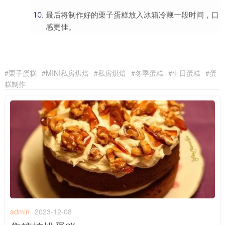
最后将制作好的栗子蛋糕放入冰箱冷藏一段时间，口
感更佳。
栗子蛋糕
MINI私房烘焙
私房烘焙
冬季蛋糕
生日蛋糕
蛋
糕制作
admin
2023-12-08